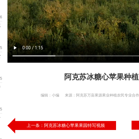
26
流
25
货
阿克苏冰糖心苹果种植
25
件
编辑：小编 来源：阿克苏万亩果源果业种植农民专业合作社 日
15
分
上一条：阿克苏冰糖心苹果果园特写视频