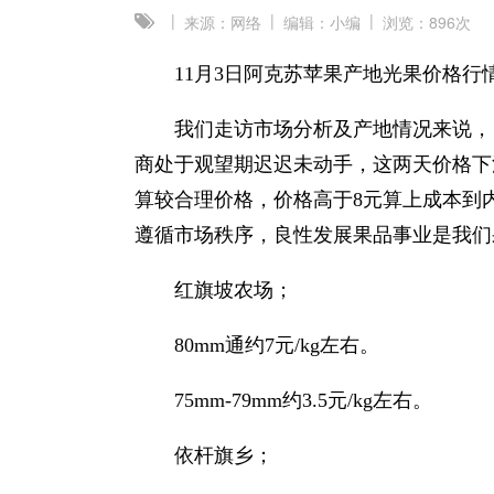
|
|
|
来源：网络
编辑：小编
浏览：
896次
11月3日阿克苏苹果产地光果价格行
我们走访市场分析及产地情况来说，
商处于观望期迟迟未动手，这两天价格下滑
算较合理价格，价格高于8元算上成本到
遵循市场秩序，良性发展果品事业是我们
红旗坡农场；
80mm通约7元/kg左右。
75mm-79mm约3.5元/kg左右。
依杆旗乡；