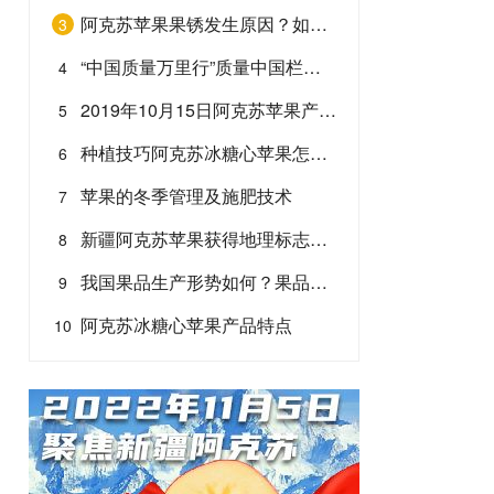
阿克苏苹果果锈发生原因？如何防治苹果果锈？
3
“中国质量万里行”质量中国栏目报道我站“服务本地三农十周年”
4
2019年10月15日阿克苏苹果产地套袋果价格行情
5
种植技巧阿克苏冰糖心苹果怎么种植口感佳糖心足
6
苹果的冬季管理及施肥技术
7
新疆阿克苏苹果获得地理标志产品保护
8
我国果品生产形势如何？果品生产十大趋向及发展原则
9
阿克苏冰糖心苹果产品特点
10