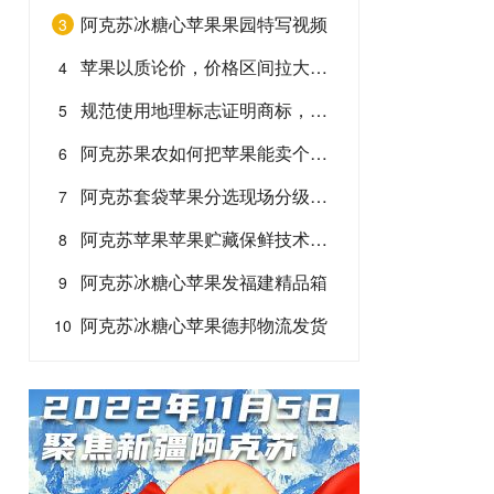
阿克苏冰糖心苹果果园特写视频
3
苹果以质论价，价格区间拉大，或成今年销售基本态势
4
规范使用地理标志证明商标，卖阿克苏苹果以免造成商标侵权
5
阿克苏果农如何把苹果能卖个好价？
6
阿克苏套袋苹果分选现场分级发广西
7
阿克苏苹果苹果贮藏保鲜技术现状
8
阿克苏冰糖心苹果发福建精品箱
9
阿克苏冰糖心苹果德邦物流发货
10