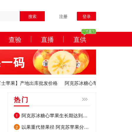
搜索
注册
登录
查验
直播
直供
苹果】产地出库批发价格
阿克苏冰糖心苹果树苗苗木繁育
矮
苹果】产地出库批发价格
阿克苏冰糖心苹果树苗苗木繁育
矮
热门
阿克苏冰糖心苹果生长期达到多少天？
1
以果重代替果径 阿克苏苹果分级有了新标准
2