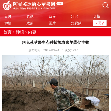
首页
资讯
业界
知识
价格
种植
政策
图片
短视频
更多
首页
›
种植
›
内容
阿克苏苹果生态种植施农家羊粪促丰收
发布时间：2017-03-24
/
浏览:
997