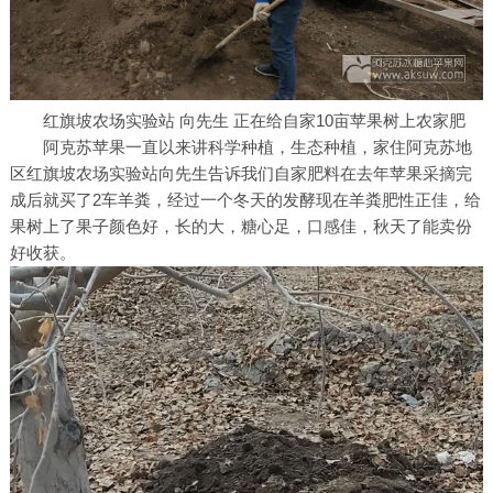
红旗坡农场实验站 向先生 正在给自家10亩苹果树上农家肥
阿克苏苹果一直以来讲科学种植，生态种植，家住阿克苏地
区红旗坡农场实验站向先生告诉我们自家肥料在去年苹果采摘完
成后就买了2车羊粪，经过一个冬天的发酵现在羊粪肥性正佳，给
果树上了果子颜色好，长的大，糖心足，口感佳，秋天了能卖份
好收获。