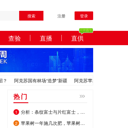
搜索
注册
登录
查验
直播
直供
阿克苏国有林场“造梦”新疆
阿克苏苹果质量技术要求
阿
阿克苏国有林场“造梦”新疆
阿克苏苹果质量技术要求
阿
热门
分析：条纹富士与片红富士，到底哪个好？
1
苹果树一年施几次肥，苹果树修剪口诀
2