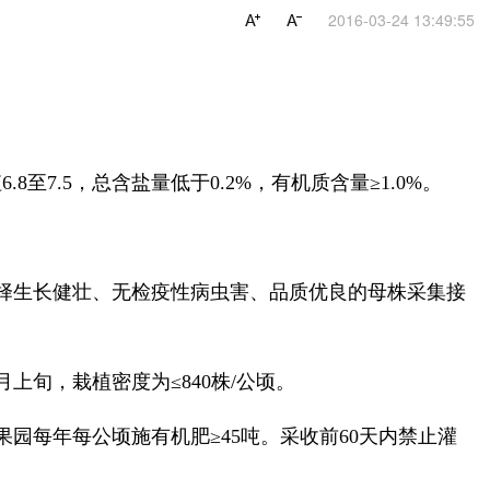
2016-03-24 13:49:55
8至7.5，总含盐量低于0.2%，有机质含量≥1.0%。
选择生长健壮、无检疫性病虫害、品质优良的母株采集接
月上旬，栽植密度为≤840株/公顷。
果园每年每公顷施有机肥≥45吨。采收前60天内禁止灌