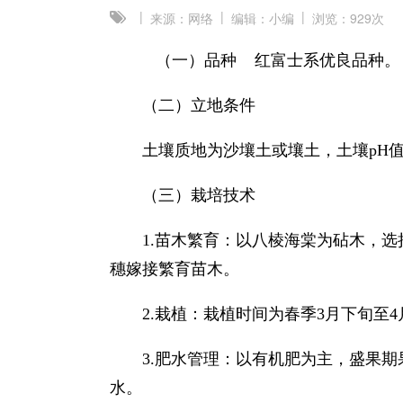
|
|
|
来源：网络
编辑：小编
浏览：
929次
（一）品种 红富士系优良品种。
（二）立地条件
土壤质地为沙壤土或壤土，土壤pH值6.
（三）栽培技术
1.苗木繁育：以八棱海棠为砧木，
穗嫁接繁育苗木。
2.栽植：栽植时间为春季3月下旬至4
3.肥水管理：以有机肥为主，盛果期
水。